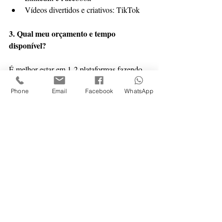
Vídeos divertidos e criativos: TikTok
3. Qual meu orçamento e tempo 
disponível?
É melhor estar em 1-2 plataformas fazendo 
um trabalho excelente do que em 5 de forma 
Phone
Email
Facebook
WhatsApp
medíocre.
Mas lembre-se: não existe fórmula mágica. 
Teste, meça resultados e ajuste sua estratégia 
constantemente.
Quer uma estratégia de redes sociais 
personalizada para o seu negócio? Na Cria 
Propaganda, analisamos público, 
concorrência e objetivos para criar uma 
presença digital que converte seguidores em 