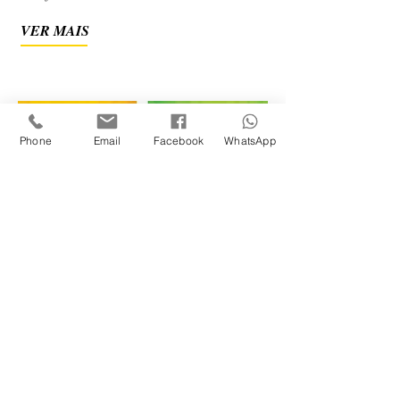
VER MAIS
Phone
Email
Facebook
WhatsApp
OUTROS PROJETOS
Comunicação é mesmo algo muito
amplo, por isso temos um repertório