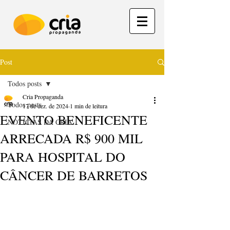
Post
Todos posts
Cria Propaganda
Todos posts
17 de dez. de 2024
1 min de leitura
EVENTO BENEFICENTE
NOTÍCIAS DA CRIA
ARRECADA R$ 900 MIL
PARA HOSPITAL DO
CÂNCER DE BARRETOS